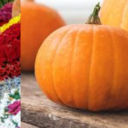
hätten Sie's
neigt sich seinem E
Die Chrysantheme gilt 
gewusst? Der
zu. Die Tage werde
Nationalblume Japans u
Ehrentag für die
kürzer, die Schwalb
solche sogar ihr eigene
Großmütter ist
machen sich auf de
Sekku, wie das Chrysa
leider noch nicht
Weg nach Süden u
auf Japanisch heißt, wird
so bekannt wie
das goldene Licht de
am 9. September began
der Muttertag,
WEITER LESEN
aber das macht
WEITER LESEN
ihn nicht
weniger
wichtig....
WEITER
LESEN