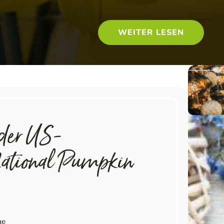
WEITER LESEN
 der US-
ational Pumpkin
ge