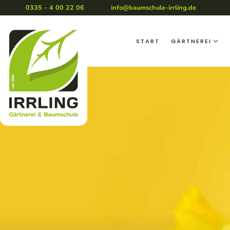
0335 - 4 00 22 06
|
info@baumschule-irrling.de
START
GÄRTNEREI