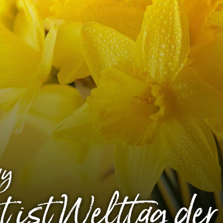
ay
t
ist Welttag der