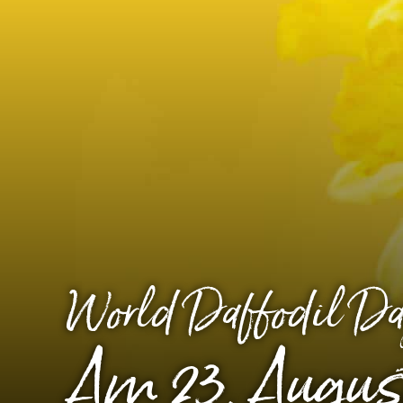
World Daffodil D
Am 23. Augus