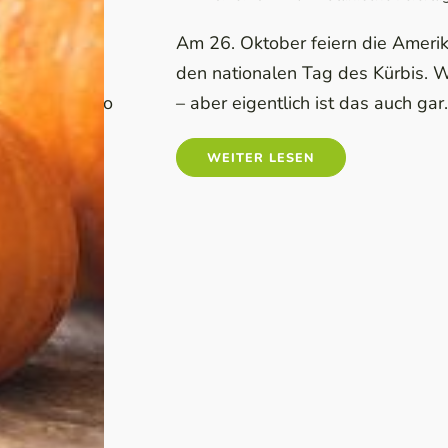
nde
als
Am 26. Oktober feiern die Ameri
n
nd hat als
den nationalen Tag des Kürbis. W
en
s Fest. Kiku no
– aber eigentlich ist das auch gar.
n
nthemenfest
nd
WEITER LESEN
 traditionell
r...
gen. Zwar...