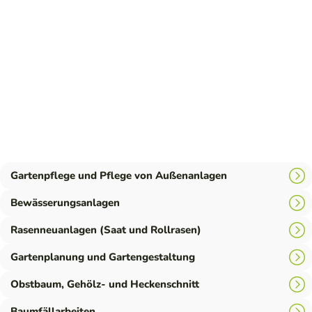
😄
Cees
J.
Ratze
Jetzt
bewerten
Gartenpflege und Pflege von Außenanlagen
Bewässerungsanlagen
Rasenneuanlagen (Saat und Rollrasen)
Gartenplanung und Gartengestaltung
Obstbaum, Gehölz- und Heckenschnitt
Baumfällarbeiten