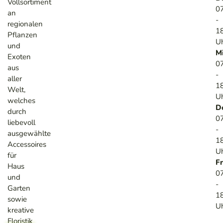
Vollsortiment
0
an
-
regionalen
1
Pflanzen
U
und
M
Exoten
0
aus
-
aller
1
Welt,
U
welches
D
durch
0
liebevoll
-
ausgewählte
1
Accessoires
U
für
Fr
Haus
0
und
-
Garten
1
sowie
U
kreative
Floristik