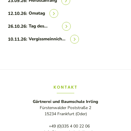
Herbstanfang
23.09.26:
Omatag
12.10.26:
Tag des
26.10.26:
Kürbis – der
US-
Vergissmeinnicht-
10.11.26:
amerikanische
Tag
National
Pumpkin Day
KONTAKT
Gärtnerei und Baumschule Irrling
Fürstenwalder Poststraße 2
15234 Frankfurt (Oder)
+49 (0)335 4 00 22 06