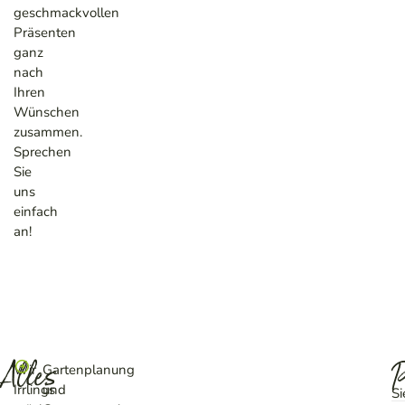
geschmackvollen
Präsenten
ganz
nach
Ihren
Wünschen
zusammen.
Sprechen
Sie
uns
einfach
an!
Alles
P
Wir
Gartenplanung
Irrlings
und
Si