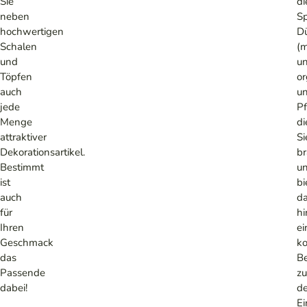
Sie
di
neben
Sp
hochwertigen
D
Schalen
(m
und
u
Töpfen
or
auch
u
jede
Pf
Menge
di
attraktiver
Si
Dekorationsartikel.
br
Bestimmt
u
ist
bi
auch
da
für
hi
Ihren
ei
Geschmack
k
das
B
Passende
zu
dabei!
d
Ei