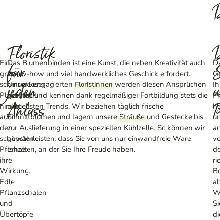
D
Floristik
D
Ein
Das Blumenbinden ist eine Kunst, die neben Kreativität auch
D
für
S
grauer,
Know-how und viel handwerkliches Geschick erfordert.
G
schmuckloser
Unsere engagierten
Floristinnen
werden diesen Ansprüchen
Ih
jeden
u
Plastiktopf
gerecht und kennen dank regelmäßiger Fortbildung stets die
Pf
Anlass
P
nimmt
aktuellsten Trends. Wir beziehen täglich frische
h
auch
Schnittblumen und lagern unsere
Sträuße
und Gestecke bis
un
der
zur Auslieferung in einer speziellen Kühlzelle. So können wir
a
schönsten
gewährleisten, dass Sie von uns nur einwandfreie Ware
v
Pflanze
erhalten, an der Sie Ihre Freude haben.
de
ihre
ri
Wirkung.
B
Edle
ab
Pflanzschalen
W
und
Si
Übertöpfe
di