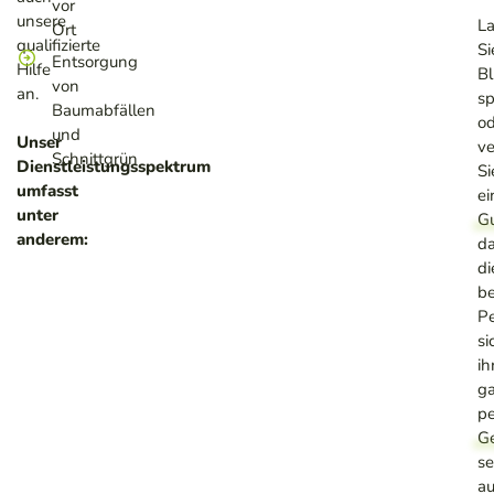
vor
unsere
L
Ort
qualifizierte
Si
Entsorgung
Hilfe
B
von
an.
s
Baumabfällen
od
und
Unser
v
Schnittgrün
Dienstleistungsspektrum
Si
umfasst
ei
unter
Gu
anderem:
d
di
be
P
si
ih
g
pe
G
se
a