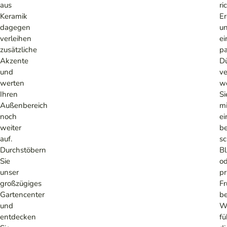
aus
ri
Keramik
E
dagegen
u
verleihen
ei
zusätzliche
p
Akzente
D
und
v
werten
w
Ihren
Si
Außenbereich
mi
noch
ei
weiter
b
auf.
s
Durchstöbern
Bl
Sie
od
unser
pr
großzügiges
Fr
Gartencenter
be
und
W
entdecken
fü