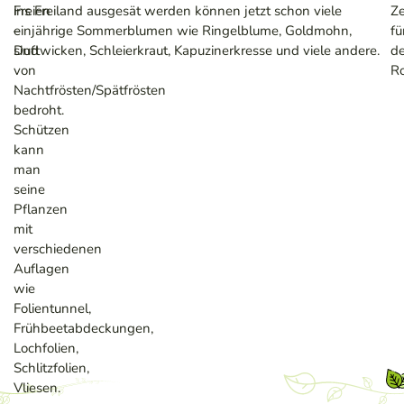
Freien
ins Freiland ausgesät werden können jetzt schon viele
Ze
–
einjährige Sommerblumen wie Ringelblume, Goldmohn,
fü
sind
Duftwicken, Schleierkraut, Kapuzinerkresse und viele andere.
d
von
Ro
Nachtfrösten/Spätfrösten
bedroht.
Schützen
kann
man
seine
Pflanzen
mit
verschiedenen
Auflagen
wie
Folientunnel,
Frühbeetabdeckungen,
Lochfolien,
Schlitzfolien,
Vliesen.