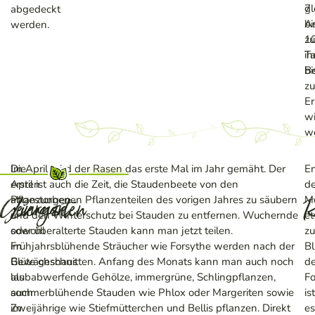
gl
7
abgedeckt
Ar
bi
werden.
zu
1
ih
T
Be
bi
zu
Er
wi
w
Die
Im April wird der
Rasen
das erste Mal im Jahr gemäht. Der
E
ersten
April ist auch die Zeit, die Staudenbeete von den
d
Gemüse
Ziergarten
R
Pflanzungen
abgestorbenen Pflanzenteilen des vorigen Jahres zu säubern
M
–
und den Winterschutz bei Stauden zu entfernen. Wuchernde
e
sowohl
oder überalterte Stauden kann man jetzt teilen.
zu
im
Frühjahrsblühende Sträucher wie Forsythe werden nach der
Bl
Gewächshaus
Blüte geschnitten. Anfang des Monats kann man auch noch
de
als
laubabwerfende Gehölze, immergrüne, Schlingpflanzen,
Fo
auch
sommerblühende Stauden wie Phlox oder Margeriten sowie
ist
im
Zweijährige wie Stiefmütterchen und Bellis pflanzen. Direkt
es